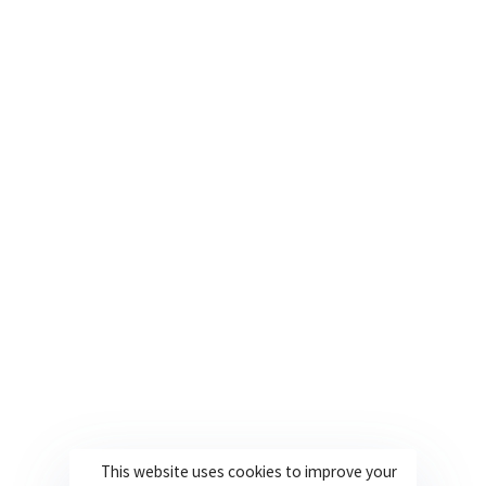
Friedrichstraße 155 10117 Berlin
+49 160 578 2582 | +49 160 573 9390
Büro in den USA
Orlando, Florida, Vereinigte Staaten
+1 561 282 6662
Nützliche Links
Unternehmen
Über uns
Werde Teil unseres Teams
Lösungen
Kontakt
Branchen
Sprachen
This website uses cookies to improve your