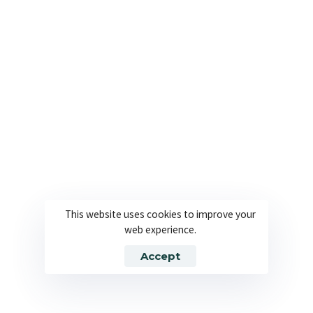
Analyse und Einreichung.
Anträge auf Marktzulassung:
Module für gemeinsame technische Dokumente
(CTD):
Präzise Übersetzung der Module 1
(regionsspezifisch), 2 (Zusammenfassungen) und
3-5 (Qualitäts-, nicht-klinische und klinische
Daten) für die EMA und nationale Behörden.
Pädiatrische Untersuchungspläne (PIPs),
Risikomanagementpläne (RMPs).
Pharmakovigilanz und Sicherheit:
This website uses cookies to improve your
web experience.
Sicherheitsberichte einzelner Fälle (ICSRs),
Accept
regelmäßige
Sicherheitsaktualisierungsberichte (PSURs):
Für die Überwachung der Patientensicherheit von